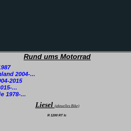
Rund ums Motorrad
1987
land 2004-...
004-2015
5-...
e 1978-...
Liesel
(aktuelles Bike)
R 1200 RT lc