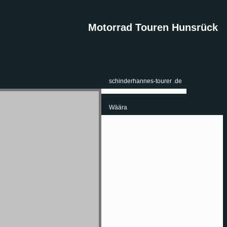
Motorrad Touren Hunsrück
schinderhannes-tourer .de
Wäära