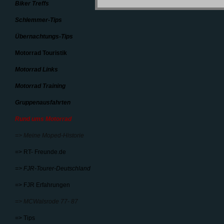
Biker Treffs
Schlemmer-Tips
Übernachtungs-Tips
Motorrad Touristik
Motorrad Links
Motorrad Training
Gruppenausfahrten
Rund ums Motorrad
=> Meine Moped-Historie
=> RT- Freunde.de
=> FJR-Tourer-Deutschland
=> FJR Erfahrungen
=> MCWalsrode 77- 87
=> Tips