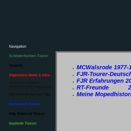
Navigation
Schinderhannes-Tourer
Termine
MCWalsrode 1977-
FJR-Tourer-Deutsch
Allgemeine News & Infos
FJR Erfahrungen 2
Streckenhighlights
RT-Freunde 201
Hunsrück und Umgebung
Meine Mopedhistori
POI Schinderhannes Tips
Hunsrueck-Touren
Allg. Motorrad Touren
Geplante Touren