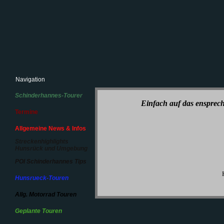
Navigation
Schinderhannes-Tourer
Einfach auf das ensprech
Termine
Allgemeine News & Infos
Streckenhighlights
Hunsrück und Umgebung
und 13.Septem
POI Schinderhannes Tips
am Gemeind
Hunsrueck-Touren
Allg. Motorrad Touren
Geplante Touren