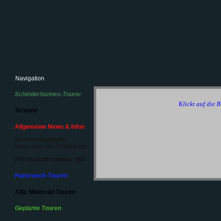
Navigation
Schinderhannes-Tourer
Klickt auf die B
Termine
Allgemeine News & Infos
Streckenhighlights
Hunsrück und Umgebung
POI Schinderhannes Tips
Hunsrueck-Touren
Allg. Motorrad Touren
Geplante Touren