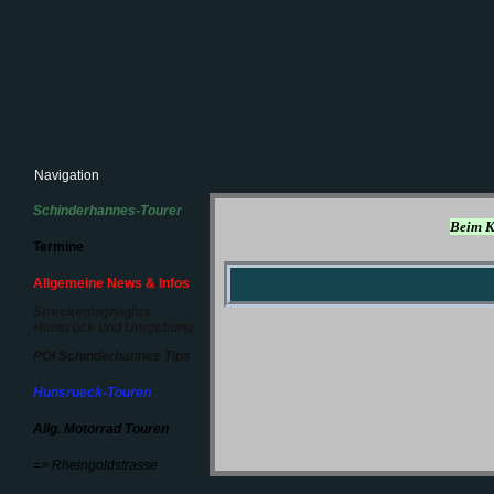
Navigation
Schinderhannes-Tourer
Beim Kl
Termine
Allgemeine News & Infos
Streckenhighlights
Hunsrück und Umgebung
POI Schinderhannes Tips
Hunsrueck-Touren
Allg. Motorrad Touren
=> Rheingoldstrasse