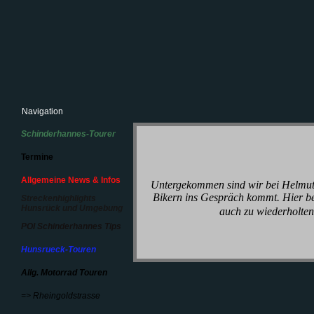
Navigation
Schinderhannes-Tourer
Termine
Allgemeine News & Infos
Untergekommen sind wir bei Helmut
Bikern ins Gespräch kommt. Hier be
Streckenhighlights
Hunsrück und Umgebung
auch zu wiederholten
POI Schinderhannes Tips
Hunsrueck-Touren
Allg. Motorrad Touren
=> Rheingoldstrasse